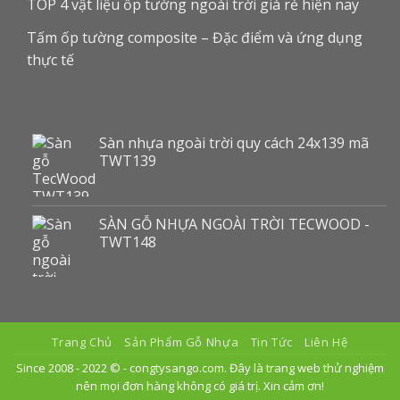
TOP 4 vật liệu ốp tường ngoài trời giá rẻ hiện nay
Tấm ốp tường composite – Đặc điểm và ứng dụng
thực tế
Sàn nhựa ngoài trời quy cách 24x139 mã
TWT139
SÀN GỖ NHỰA NGOÀI TRỜI TECWOOD -
TWT148
Trang Chủ
Sản Phẩm Gỗ Nhựa
Tin Tức
Liên Hệ
Since 2008 - 2022 © -
congtysango.com
. Đây là trang web thử nghiệm
nên mọi đơn hàng không có giá trị. Xin cảm ơn!