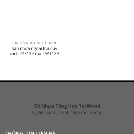
SÀN GỖ NHỰA NGOÀI TRỜI
Sàn nhựa ngoài trời quy
cách 24×139 mã TWT139
Gỗ Nhựa Tổng Hợp TecWood
Vật liệu xanh, thanh thiện môi trường
THÔNG TIN LIÊN HỆ