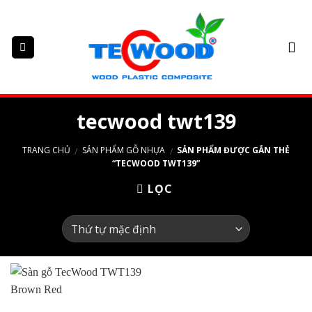
Skip
to
content
tecwood twt139
TRANG CHỦ
SẢN PHẨM GỖ NHỰA
SẢN PHẨM ĐƯỢC GẮN THẺ
/
/
“TECWOOD TWT139”
LỌC