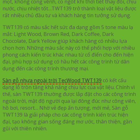
mọt, không cong vênh, co ngót khi thời tiết thay đổi, chịu
nước, chịu nhiệt tốt…TWT139 trở thành loại vật liệu được
rất nhiều chủ đầu tư và khách hàng tin tưởng sử dụng.
TWT139 có màu sắc hết sức đa dạng gồm 5 tone màu lạ
mắt: Light Wood, Brown Red, Dark Coffee, Dark
Chocolate, Dark Yellow giúp khách hàng có nhiều lựa
chọn hơn. Những màu sắc này có thể phối hợp với nhiều
phong cách kiến trúc khác nhau từ cổ điển cho đến hiện
đại, phù hợp sử dụng có hầu hết các công trình từ dân
dụng đến các công trình thương mại.
Sàn gỗ nhựa ngoài trời TecWood TWT139
có kết cấu
dạng lỗ tròn tăng khả năng chịu lực của vật liệu. Chính vì
thế, sàn TWT139 thường được lắp đặt cho các công trình
ngoài trời, mật độ người qua lại đông đúc như công viên,
hồ bơi, resort… Nhờ vẻ đẹp ấn tượng, mới mẻ, Sàn gỗ
TWT139 là giải pháp cho các công trình kiến trúc hiện
đại, tạo không gian sống đáng mơ ước, thân thiện, gần
gũi với thiên nhiên.