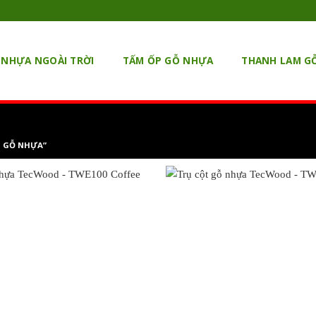
 NHỰA NGOÀI TRỜI
TẤM ỐP GỖ NHỰA
THANH LAM G
T GỖ NHỰA”