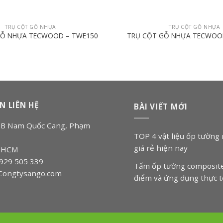
TRỤ CỘT GỖ NHỰA
TRỤ CỘT GỖ NHỰA
GỖ NHỰA TECWOOD – TWE150
TRỤ CỘT GỖ NHỰA TECWOO
N LIÊN HỆ
BÀI VIẾT MỚI
 18B Nam Quốc Cang, Phạm
TOP 4 vật liệu ốp tường 
giá rẻ hiện nay
p.HCM
0929 505 339
Tấm ốp tường composite
 Congtysango.com
điểm và ứng dụng thực t