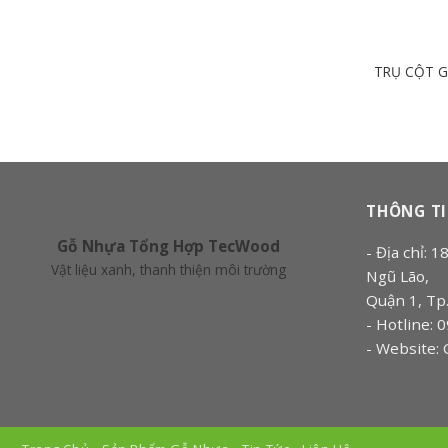
TRỤ CỘT 
THÔNG TI
Gỗ Nhựa Tổng Hợp TecWood
- Địa chỉ:
Vật liệu xanh, thanh thiện môi trường
Ngũ Lão,
Quận 1, T
- Hotline: 
- Website: