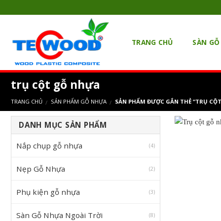
Skip
to
content
TRANG CHỦ
SÀN GỖ
trụ cột gỗ nhựa
TRANG CHỦ
SẢN PHẨM GỖ NHỰA
SẢN PHẨM ĐƯỢC GẮN THẺ “TRỤ CỘ
/
/
DANH MỤC SẢN PHẨM
Nắp chụp gỗ nhựa
(4)
Nẹp Gỗ Nhựa
(2)
Phụ kiện gỗ nhựa
(3)
Sàn Gỗ Nhựa Ngoài Trời
(8)