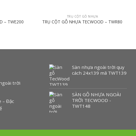
TRỤ CỘT GỖ NHỰA
D – TWE200
TRỤ CỘT GỖ NHỰA TECWOOD – TWR80
Sàn nhựa ngoài trời quy
cách 24x139 mã TWT139
ngoài trời
SÀN GỖ NHỰA NGOÀI
TRỜI TECWOOD -
 – Đặc
TWT148
ế