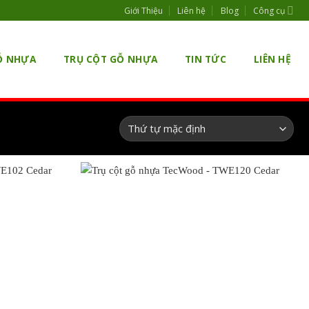
Giới Thiệu
Liên hệ
Blog
Công cụ
Ỗ NHỰA
TRỤ CỘT GỖ NHỰA
TIN TỨC
LIÊN HỆ