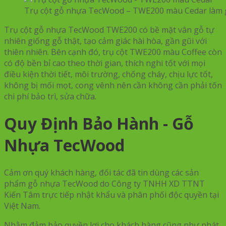
Trụ cột gỗ nhựa TecWood – TWE200 màu Cedar làm 
Trụ cột gỗ nhựa TecWood TWE200 có bề mặt vân gỗ tự
nhiên giống gỗ thật, tạo cảm giác hài hòa, gần gũi với
thiên nhiên. Bên cạnh đó, trụ cột TWE200 màu Coffee còn
có độ bền bỉ cao theo thời gian, thích nghi tốt với mọi
điều kiện thời tiết, môi trường, chống cháy, chịu lực tốt,
không bị mối mọt, cong vênh nên cần không cần phải tốn
chi phí bảo trì, sửa chữa.
Quy Định Bảo Hành - Gỗ
Nhựa TecWood
Cảm ơn quý khách hàng, đối tác đã tin dùng các sản
phẩm gỗ nhựa TecWood do Công ty TNHH XD TTNT
Kiến Tâm trực tiếp nhật khẩu và phân phối độc quyền tại
Việt Nam.
Nhằm đảm bảo quyền lợi cho khách hàng cũng như phát