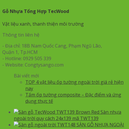
Gỗ Nhựa Tổng Hợp TecWood
Vật liệu xanh, thanh thiện môi trường
Thông tin liên hệ
- Địa chỉ: 18B Nam Quốc Cang, Phạm Ngũ Lão,
Quận 1, Tp.HCM
- Hotline: 0929 505 339
- Website: Congtysango.com
Bài viết mới
TOP 4 vật liệu ốp tường ngoài trời giá rẻ hiện
nay
Tấm ốp tường composite – Đặc điểm và ứng
dụng thực tế
Sàn nhựa
ngoài trời quy cách 24x139 mã TWT139
SÀN GỖ NHỰA NGOÀI