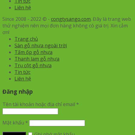
Tin tức
Liên hệ
Since 2008 - 2022 © -
congtysango.com
. Đây là trang web
thử nghiệm nên mọi đơn hàng không có giá trị. Xin cảm
ơn!
Trang chủ
Sàn gỗ nhựa ngoài trời
Tấm ốp gỗ nhựa
Thanh lam gỗ nhựa
Trụ cột gỗ nhựa
Tin tức
Liên hệ
Đăng nhập
Tên tài khoản hoặc địa chỉ email
*
Mật khẩu
*
Ghi nhớ mật khẩu
Đăng nhập