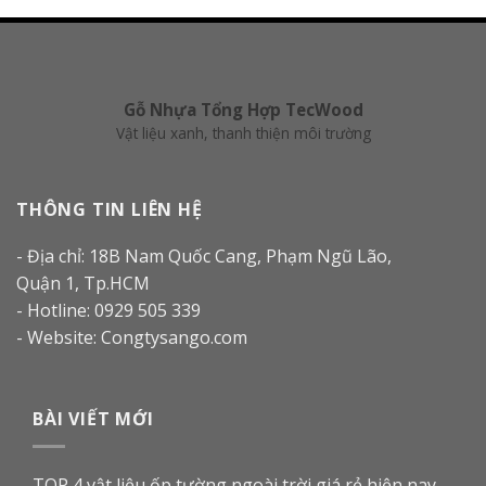
Gỗ Nhựa Tổng Hợp TecWood
Vật liệu xanh, thanh thiện môi trường
THÔNG TIN LIÊN HỆ
- Địa chỉ: 18B Nam Quốc Cang, Phạm Ngũ Lão,
Quận 1, Tp.HCM
- Hotline: 0929 505 339
- Website: Congtysango.com
BÀI VIẾT MỚI
TOP 4 vật liệu ốp tường ngoài trời giá rẻ hiện nay