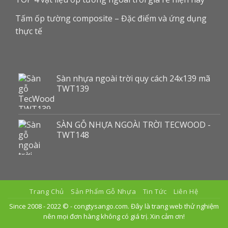
Tấm ốp tường composite – Đặc điểm và ứng dụng
thực tế
Sàn nhựa ngoài trời quy cách 24x139 mã
TWT139
SÀN GỖ NHỰA NGOÀI TRỜI TECWOOD -
TWT148
Trang Chủ
Sản Phẩm Gỗ Nhựa
Tin Tức
Liên Hệ
Since 2008 - 2022 © -
congtysango.com
. Đây là trang web thử nghiệm
nên mọi đơn hàng không có giá trị. Xin cảm ơn!