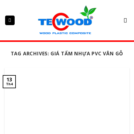
Skip
to
content
TAG ARCHIVES:
GIÁ TẤM NHỰA PVC VÂN GỖ
13
Th4