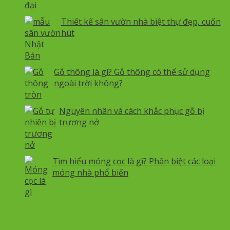
Thiết kế sân vườn nhà biệt thự đẹp, cuốn
hút
Gỗ thông là gì? Gỗ thông có thể sử dụng
ngoài trời không?
Nguyên nhân và cách khắc phục gỗ bị
trương nở
Tìm hiểu móng cọc là gì? Phân biệt các loại
móng nhà phổ biến