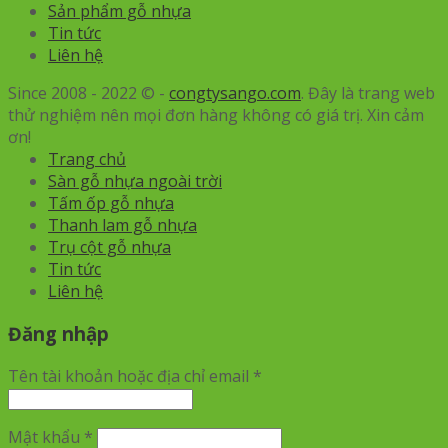
Sản phẩm gỗ nhựa
Tin tức
Liên hệ
Since 2008 - 2022 © -
congtysango.com
. Đây là trang web
thử nghiệm nên mọi đơn hàng không có giá trị. Xin cảm
ơn!
Trang chủ
Sàn gỗ nhựa ngoài trời
Tấm ốp gỗ nhựa
Thanh lam gỗ nhựa
Trụ cột gỗ nhựa
Tin tức
Liên hệ
Đăng nhập
Tên tài khoản hoặc địa chỉ email
*
Mật khẩu
*