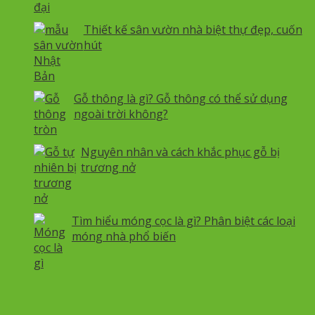
Thiết kế sân vườn nhà biệt thự đẹp, cuốn
hút
Gỗ thông là gì? Gỗ thông có thể sử dụng
ngoài trời không?
Nguyên nhân và cách khắc phục gỗ bị
trương nở
Tìm hiểu móng cọc là gì? Phân biệt các loại
móng nhà phổ biến