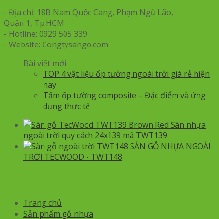
- Địa chỉ: 18B Nam Quốc Cang, Phạm Ngũ Lão,
Quận 1, Tp.HCM
- Hotline: 0929 505 339
- Website: Congtysango.com
Bài viết mới
TOP 4 vật liệu ốp tường ngoài trời giá rẻ hiện
nay
Tấm ốp tường composite – Đặc điểm và ứng
dụng thực tế
Sàn nhựa
ngoài trời quy cách 24x139 mã TWT139
SÀN GỖ NHỰA NGOÀI
TRỜI TECWOOD - TWT148
Trang chủ
Sản phẩm gỗ nhựa