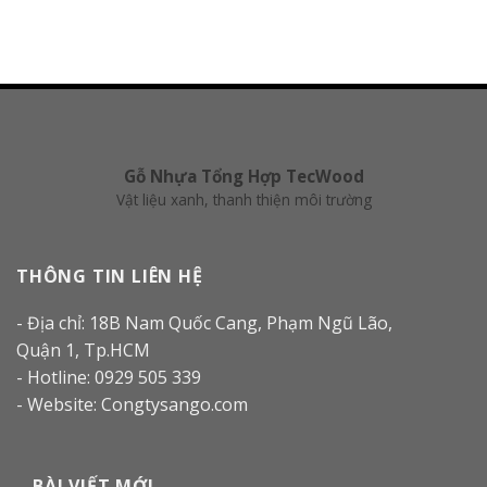
Gỗ Nhựa Tổng Hợp TecWood
Vật liệu xanh, thanh thiện môi trường
THÔNG TIN LIÊN HỆ
- Địa chỉ: 18B Nam Quốc Cang, Phạm Ngũ Lão,
Quận 1, Tp.HCM
- Hotline: 0929 505 339
- Website: Congtysango.com
BÀI VIẾT MỚI