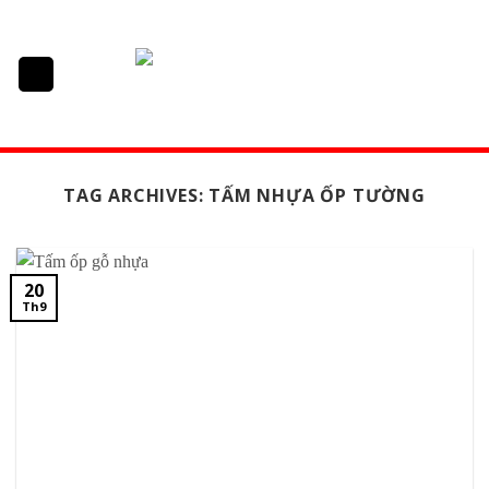
Skip
to
content
TAG ARCHIVES:
TẤM NHỰA ỐP TƯỜNG
20
Th9