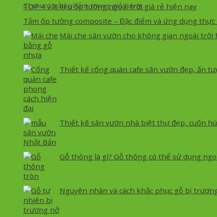
Chưa có sản phẩm trong giỏ hàng.
TOP 4 vật liệu ốp tường ngoài trời giá rẻ hiện nay
Tấm ốp tường composite – Đặc điểm và ứng dụng thực 
Mái che sân vườn cho không gian ngoài trời 
Thiết kế cổng quán cafe sân vườn đẹp, ấn t
Thiết kế sân vườn nhà biệt thự đẹp, cuốn hú
Gỗ thông là gì? Gỗ thông có thể sử dụng ngo
Nguyên nhân và cách khắc phục gỗ bị trươn