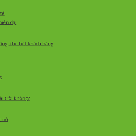
tế
hiện đại
ượng, thu hút khách hàng
t
ài trời không?
g nở