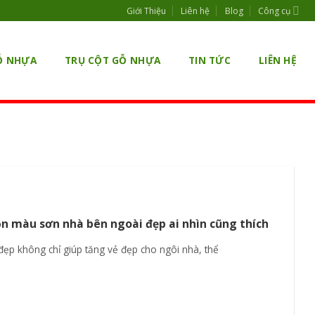
Giới Thiệu
Liên hệ
Blog
Công cụ
Ỗ NHỰA
TRỤ CỘT GỖ NHỰA
TIN TỨC
LIÊN HỆ
n màu sơn nhà bên ngoài đẹp ai nhìn cũng thích
đẹp không chỉ giúp tăng vẻ đẹp cho ngôi nhà, thể