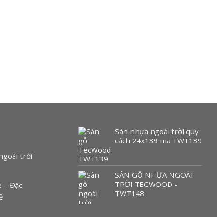
Sàn nhựa ngoài trời quy
cách 24x139 mã TWT139
ngoài trời
SÀN GỖ NHỰA NGOÀI
TRỜI TECWOOD -
 – Đặc
TWT148
ế