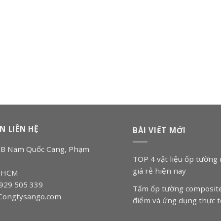
N LIÊN HỆ
BÀI VIẾT MỚI
 18B Nam Quốc Cang, Phạm
TOP 4 vật liệu ốp tường 
giá rẻ hiện nay
p.HCM
0929 505 339
Tấm ốp tường composite
 Congtysango.com
điểm và ứng dụng thực t