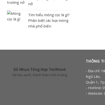
nở
Tìm hiểu móng cọc là gì?
Phân biệt các loại móng
nhà phổ biến
THÔNG TI
Gỗ Nhựa Tổng Hợp TecWood
- Địa chỉ:
Vật liệu xanh, thanh thiện môi trường
Ngũ Lão,
Quận 1, T
- Hotline: 
- Website: