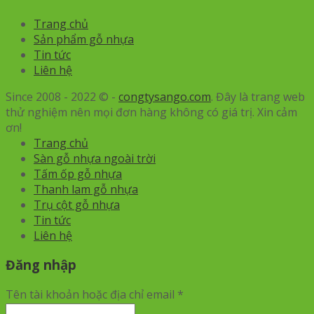
Trang chủ
Sản phẩm gỗ nhựa
Tin tức
Liên hệ
Since 2008 - 2022 © -
congtysango.com
. Đây là trang web
thử nghiệm nên mọi đơn hàng không có giá trị. Xin cảm
ơn!
Trang chủ
Sàn gỗ nhựa ngoài trời
Tấm ốp gỗ nhựa
Thanh lam gỗ nhựa
Trụ cột gỗ nhựa
Tin tức
Liên hệ
Đăng nhập
Tên tài khoản hoặc địa chỉ email
*