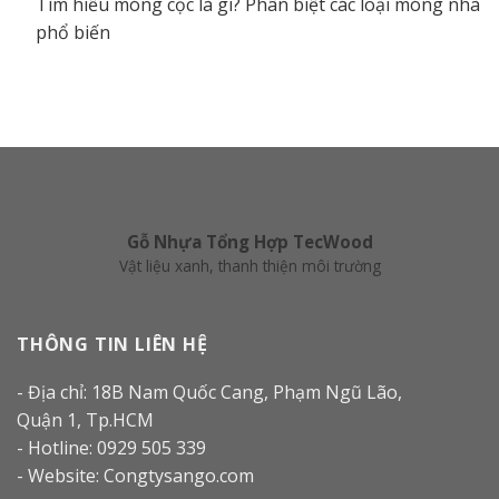
Tìm hiểu móng cọc là gì? Phân biệt các loại móng nhà
phổ biến
Gỗ Nhựa Tổng Hợp TecWood
Vật liệu xanh, thanh thiện môi trường
THÔNG TIN LIÊN HỆ
- Địa chỉ: 18B Nam Quốc Cang, Phạm Ngũ Lão,
Quận 1, Tp.HCM
- Hotline: 0929 505 339
- Website: Congtysango.com