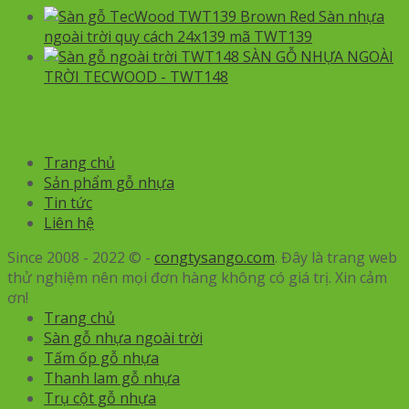
Sàn nhựa
ngoài trời quy cách 24x139 mã TWT139
SÀN GỖ NHỰA NGOÀI
TRỜI TECWOOD - TWT148
Trang chủ
Sản phẩm gỗ nhựa
Tin tức
Liên hệ
Since 2008 - 2022 © -
congtysango.com
. Đây là trang web
thử nghiệm nên mọi đơn hàng không có giá trị. Xin cảm
ơn!
Trang chủ
Sàn gỗ nhựa ngoài trời
Tấm ốp gỗ nhựa
Thanh lam gỗ nhựa
Trụ cột gỗ nhựa