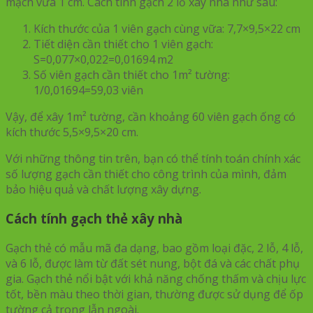
mạch vữa 1 cm. Cách tính gạch 2 lỗ xây nhà như sau:
Kích thước của 1 viên gạch cùng vữa: 7,7×9,5×22 cm
Tiết diện cần thiết cho 1 viên gạch:
S=0,077×0,022=0,01694 m2
Số viên gạch cần thiết cho 1m² tường:
1/0,01694=59,03 viên
Vậy, để xây 1m² tường, cần khoảng 60 viên gạch ống có
kích thước 5,5×9,5×20 cm.
Với những thông tin trên, bạn có thể tính toán chính xác
số lượng gạch cần thiết cho công trình của mình, đảm
bảo hiệu quả và chất lượng xây dựng.
Cách tính gạch thẻ xây nhà
Gạch thẻ có mẫu mã đa dạng, bao gồm loại đặc, 2 lỗ, 4 lỗ,
và 6 lỗ, được làm từ đất sét nung, bột đá và các chất phụ
gia. Gạch thẻ nổi bật với khả năng chống thấm và chịu lực
tốt, bền màu theo thời gian, thường được sử dụng để ốp
tường cả trong lẫn ngoài.